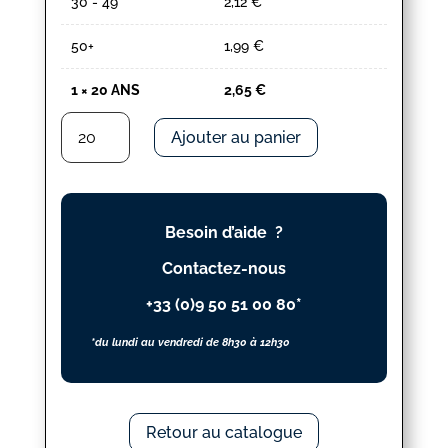
30 - 49
2,12
€
50+
1,99
€
1
×
20 ANS
2,65
€
quantité
Ajouter au panier
de
20
ANS
Besoin d’aide ?
Contactez-nous
+33 (0)9 50 51 00 80*
*du lundi au vendredi de 8h30 à 12h30
Retour au catalogue