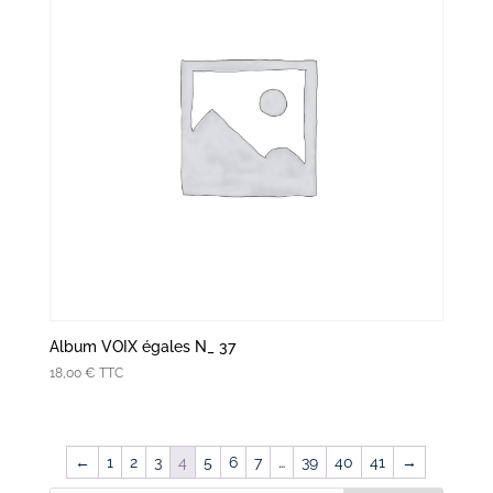
Album VOIX égales N_ 37
18,00
€
TTC
←
1
2
3
4
5
6
7
…
39
40
41
→