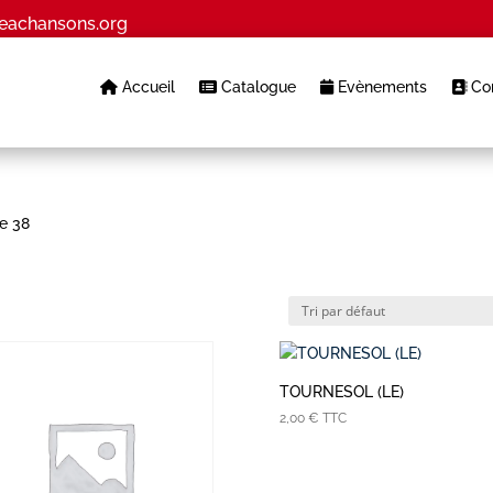
eachansons.org
Accueil
Catalogue
Evènements
Con
e 38
TOURNESOL (LE)
2,00
€
TTC