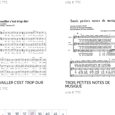
€
TTC
2,65
€
TTC
VAILLER C’EST TROP DUR
TROIS PETITES NOTES DE
MUSIQUE
€
TTC
2,00
€
TTC
…
35
36
37
38
39
40
41
→