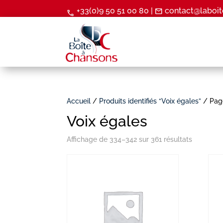
+33(0)9 50 51 00 80 |
contact@laboit
mail
call
Accueil
/
Produits identifiés “Voix égales”
/ Pag
Voix égales
Affichage de 334–342 sur 361 résultats