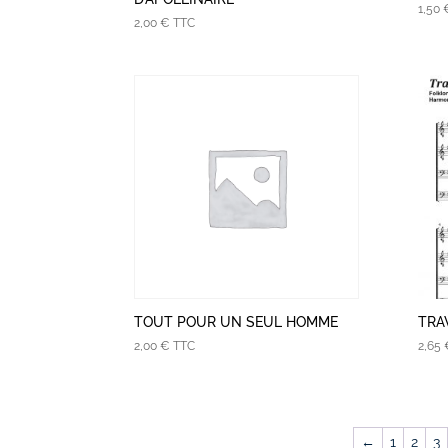
1,50
2,00
€
TTC
TOUT POUR UN SEUL HOMME
TRA
2,00
€
TTC
2,65
←
1
2
3