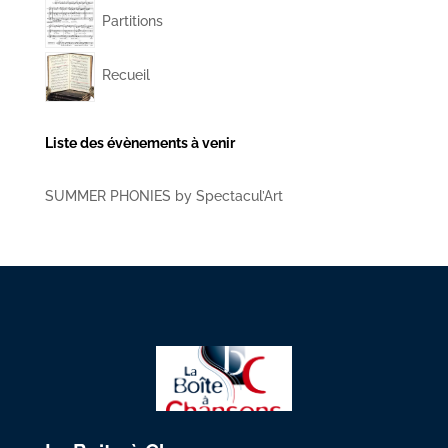
Partitions
Recueil
Liste des évènements à venir
SUMMER PHONIES by Spectacul’Art