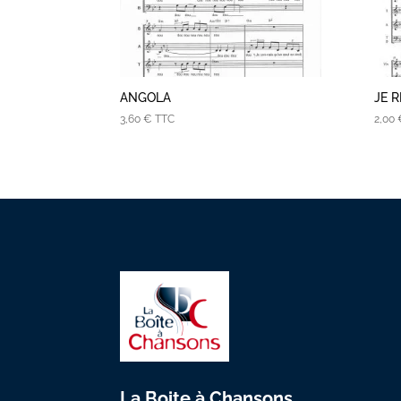
ANGOLA
JE 
3,60
€
TTC
2,00
La Boite à Chansons