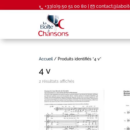
+33(0)9 50 51 00 80 |
contact@laboit
mail
call
Accueil
/ Produits identifiés “4 v”
4 v
2 résultats affichés