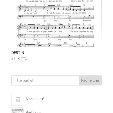
DESTIN
2,65
€
TTC
Recherche
Non classé
Partitions